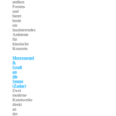
antiken
Forums
und
bietet
heute
ein
faszinierendes
Ambiente
für
klassische
Konzerte.
Meeresorgel
&
Gruß
an
die
Sonne
(Zadar)
Zwei
moderne
Kunstwerke
direkt
an
der