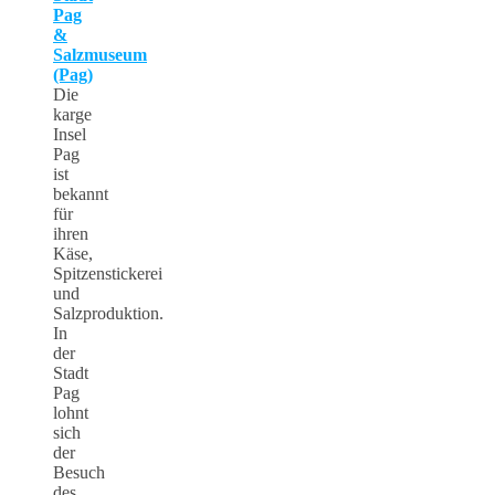
Pag
&
Salzmuseum
(Pag)
Die
karge
Insel
Pag
ist
bekannt
für
ihren
Käse,
Spitzenstickerei
und
Salzproduktion.
In
der
Stadt
Pag
lohnt
sich
der
Besuch
des