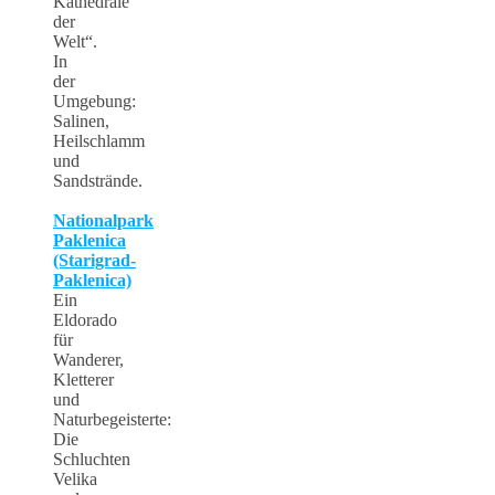
Kathedrale
der
Welt“.
In
der
Umgebung:
Salinen,
Heilschlamm
und
Sandstrände.
Nationalpark
Paklenica
(Starigrad-
Paklenica)
Ein
Eldorado
für
Wanderer,
Kletterer
und
Naturbegeisterte:
Die
Schluchten
Velika