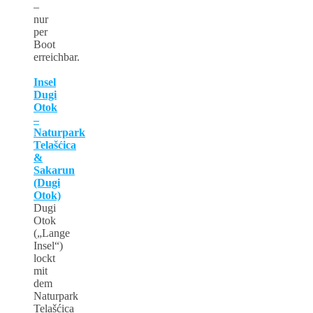
–
nur
per
Boot
erreichbar.
Insel
Dugi
Otok
–
Naturpark
Telašćica
&
Sakarun
(Dugi
Otok)
Dugi
Otok
(„Lange
Insel“)
lockt
mit
dem
Naturpark
Telašćica