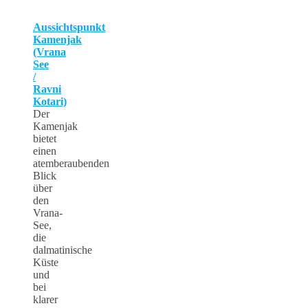
Aussichtspunkt
Kamenjak
(Vrana
See
/
Ravni
Kotari)
Der
Kamenjak
bietet
einen
atemberaubenden
Blick
über
den
Vrana-
See,
die
dalmatinische
Küste
und
bei
klarer