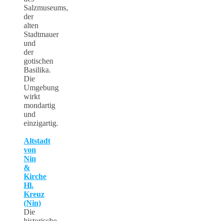
Salzmuseums,
der
alten
Stadtmauer
und
der
gotischen
Basilika.
Die
Umgebung
wirkt
mondartig
und
einzigartig.
Altstadt
von
Nin
&
Kirche
Hl.
Kreuz
(Nin)
Die
historische